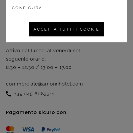
Diritto di recesso
CONFIGURA
Contatto
ACCETTA TUTTI I COOKIE
Servizio clienti
Attivo dal lunedì al venerdì nel
seguente orario:
8.30 – 12.30 / 13.00 – 17.00
commerciale@amonnhotel.com
+39 045 6083311
Pagamento sicuro con