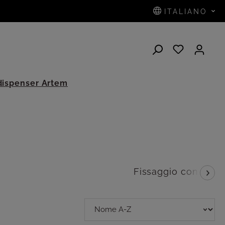
ITALIANO
dispenser Artem
Fissaggio con viti