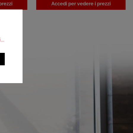
prezzi
Accedi per vedere i prezzi
..