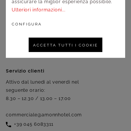
assicurare la miglior esperienza possibile.
Assistenza
Ulteriori informazioni...
Spedizione e pagamento
CONFIGURA
Diritto di recesso
ACCETTA TUTTI I COOKIE
Contatto
Servizio clienti
Attivo dal lunedì al venerdì nel
seguente orario:
8.30 – 12.30 / 13.00 – 17.00
commerciale@amonnhotel.com
+39 045 6083311