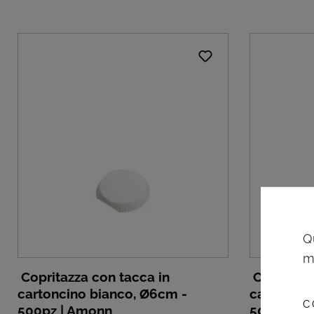
Q
m
Copritazza con tacca in
Copritazz
cartoncino bianco, Ø6cm -
cartoncin
C
500pz | Amonn
500pz | 