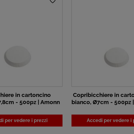
hiere in cartoncino
Copribicchiere in cart
7,8cm - 500pz | Amonn
bianco, Ø7cm - 500pz 
i per vedere i prezzi
Accedi per vedere i 