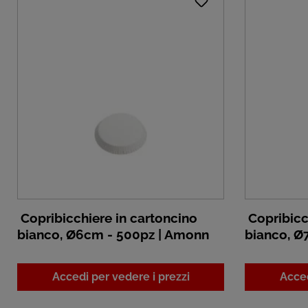
Copribicchiere in cartoncino
Copribicc
bianco, Ø6cm - 500pz | Amonn
bianco, Ø
Accedi per vedere i prezzi
Acced