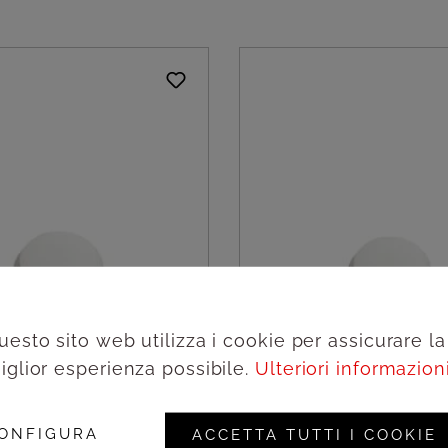
uesto sito web utilizza i cookie per assicurare la
iglior esperienza possibile.
Ulteriori informazioni.
a con tacca in
Copritazza con tacca i
o bianco, Ø7,8cm -
cartoncino bianco, Ø7
ONFIGURA
ACCETTA TUTTI I COOKIE
Amonn
500pz | Amonn