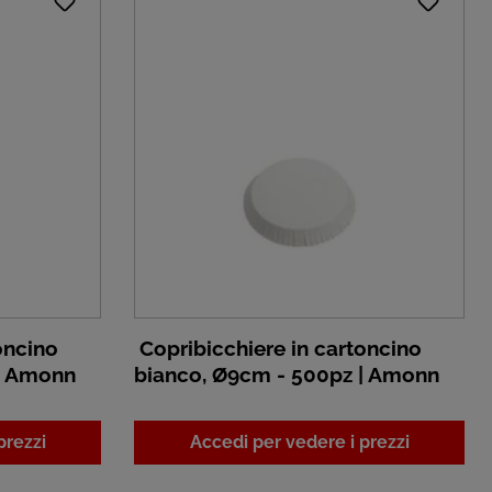
oncino
Copribicchiere in cartoncino
| Amonn
bianco, Ø9cm - 500pz | Amonn
prezzi
Accedi per vedere i prezzi