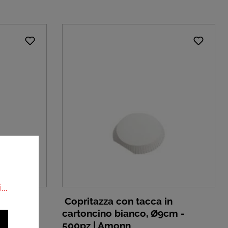
..
n
Copritazza con tacca in
cm -
cartoncino bianco, Ø9cm -
500pz | Amonn