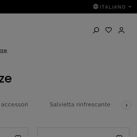
ITALIANO
zze
ze
e accessori
Salvietta rinfrescante
S