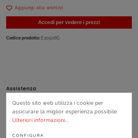
Aggiungi alla wishlist
Accedi per vedere i prezzi
Codice prodotto:
E30506G
Assistenza
Questo sito web utilizza i cookie per
Spedizione e pagamento
assicurare la miglior esperienza possibile.
Diritto di recesso
Ulteriori informazioni...
Contatto
CONFIGURA