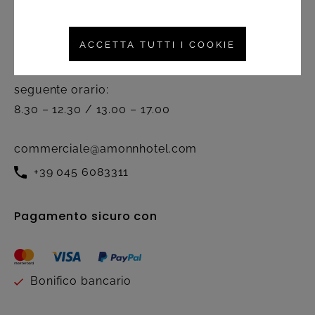
Servizio clienti
ACCETTA TUTTI I COOKIE
Attivo dal lunedì al venerdì nel
seguente orario:
8.30 – 12.30 / 13.00 – 17.00
commerciale@amonnhotel.com
+39 045 6083311
Pagamento sicuro con
Bonifico bancario