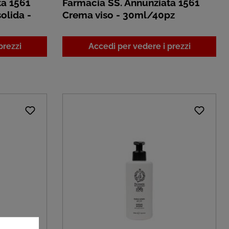
ta 1561
Farmacia SS. Annunziata 1561
olida -
Crema viso - 30ml/40pz
prezzi
Accedi per vedere i prezzi