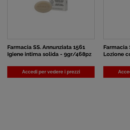
Farmacia SS. Annunziata 1561
Farmacia 
Igiene intima solida - 9gr/468pz
Lozione c
Accedi per vedere i prezzi
Acced