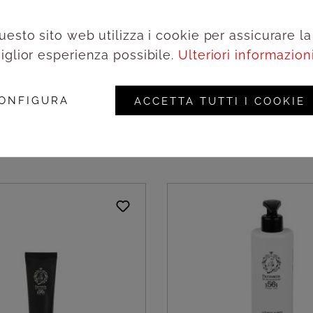
uesto sito web utilizza i cookie per assicurare la
iglior esperienza possibile.
Ulteriori informazioni.
SS. Annunziata 1561
Farmacia SS. Annunzia
a - 60ml/200pz
Gel doccia dispenser 
380ml/18pz
ONFIGURA
ACCETTA TUTTI I COOKIE
i per vedere i prezzi
Accedi per vedere i 