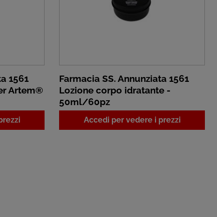
ta 1561
Farmacia SS. Annunziata 1561
er Artem®
Lozione corpo idratante -
50ml/60pz
prezzi
Accedi per vedere i prezzi