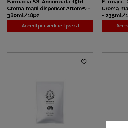
Farmacia SS. Annunziata 1561
Farmacia 
Crema mani dispenser Artem® -
Crema ma
380ml/18pz
- 235ml/
Accedi per vedere i prezzi
Acced