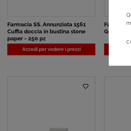
Q
m
Farmacia SS. Annunziata 1561
Farmacia 
Cuffia doccia in bustina stone
Gel docci
paper - 250 pz
C
Accedi per vedere i prezzi
Acced