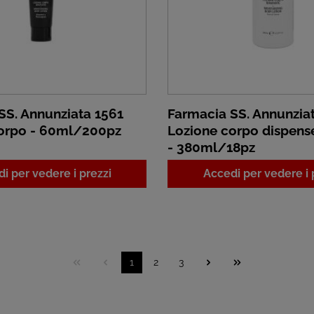
SS. Annunziata 1561
Farmacia SS. Annunzia
orpo - 60ml/200pz
Lozione corpo dispens
- 380ml/18pz
i per vedere i prezzi
Accedi per vedere i 
1
2
3