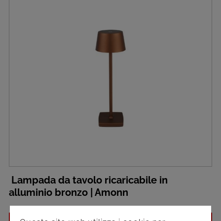
Lampada da tavolo ricaricabile in
alluminio bronzo | Amonn