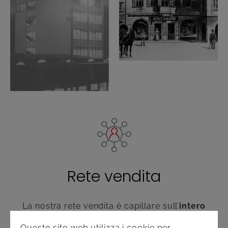
Rete vendita
La nostra rete vendita è capillare sull’
intero
territorio italiano
. Un team di professionisti del