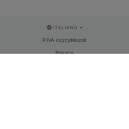
alla newsletter.
ITALIANO
P.IVA 01373880218
Privacy
Impronta
Condizioni generali
Whistleblowing