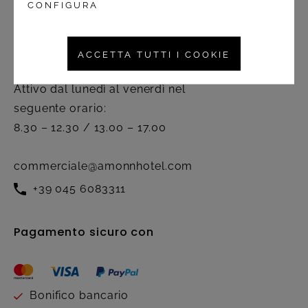
CONFIGURA
Contatto
ACCETTA TUTTI I COOKIE
Servizio clienti
Attivo dal lunedì al venerdì nel
seguente orario:
8.30 – 12.30 / 13.00 – 17.00
commerciale@amonnhotel.com
+39 045 6083311
Pagamento sicuro con
Bonifico bancario