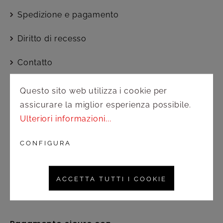
Spedizione e pagamento
Diritto di recesso
Contatto
Questo sito web utilizza i cookie per
Servizio clienti
assicurare la miglior esperienza possibile.
Ulteriori informazioni...
Attivo dal lunedì al venerdì nel
seguente orario:
CONFIGURA
8.30 – 12.30 / 13.00 – 17.00
commerciale@amonnhotel.com
ACCETTA TUTTI I COOKIE
+39 045 6083311