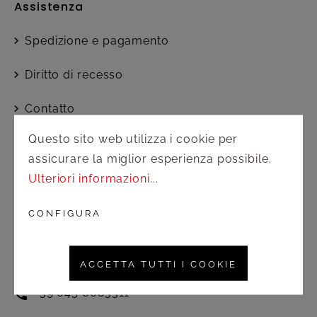
Assistenza
Spedizione e pagamento
Diritto di recesso
Contatto
Questo sito web utilizza i cookie per
assicurare la miglior esperienza possibile.
Servizio clienti
Ulteriori informazioni...
Attivo dal lunedì al venerdì nel
seguente orario:
CONFIGURA
8.30 – 12.30 / 13.00 – 17.00
ACCETTA TUTTI I COOKIE
commerciale@amonnhotel.com
+39 045 6083311