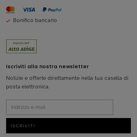
Bonifico bancario
Iscriviti alla nostra newsletter
Notizie e offerte direttamente nella tua casella di
posta elettronica.
ISCRIVITI