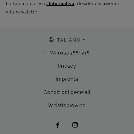
Letta e compresa
l’Informativa
, desidero iscrivermi
alla newsletter.
ITALIANO
P.IVA 01373880218
Privacy
Impronta
Condizioni generali
Whistleblowing