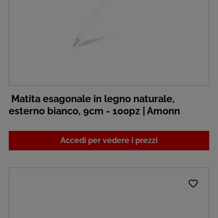
Matita esagonale in legno naturale,
esterno bianco, 9cm - 100pz | Amonn
Accedi per vedere i prezzi