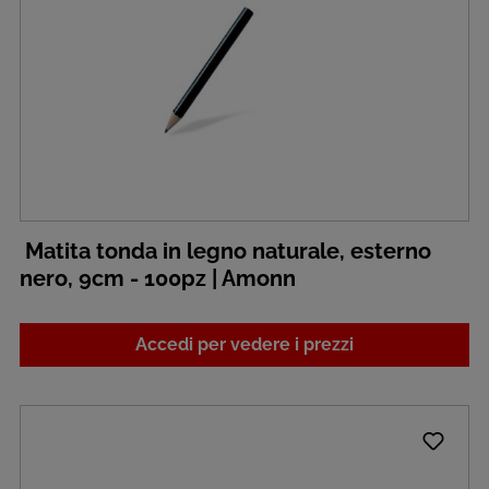
Matita tonda in legno naturale, esterno
nero, 9cm - 100pz | Amonn
Accedi per vedere i prezzi