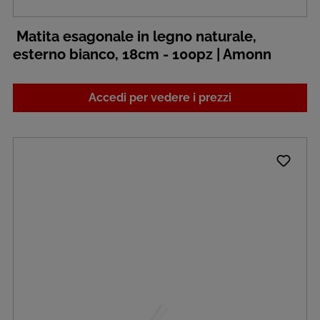
Matita esagonale in legno naturale,
esterno bianco, 18cm - 100pz | Amonn
Accedi per vedere i prezzi