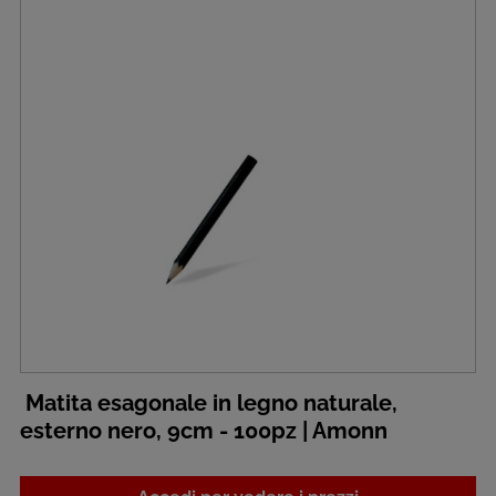
Matita esagonale in legno naturale,
esterno nero, 9cm - 100pz | Amonn