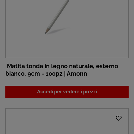
Matita tonda in legno naturale, esterno
bianco, 9cm - 100pz | Amonn
Accedi per vedere i prezzi