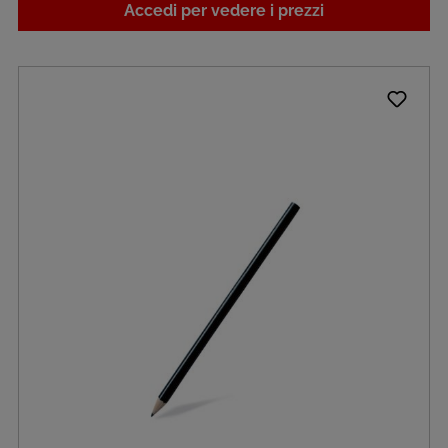
Accedi per vedere i prezzi