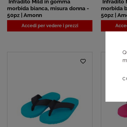
Infradito Mild in gomma
Infradito
morbida bianca, misura donna -
morbida b
50pz | Amonn
50pz | A
Accedi per vedere i prezzi
Acced
Q
m
C