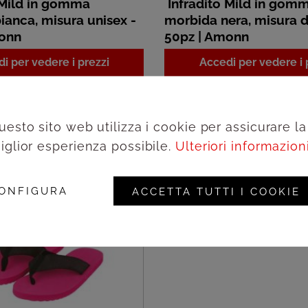
 Mild in gomma
Infradito Mild in gom
ianca, misura unisex -
morbida nera, misura 
monn
50pz | Amonn
i per vedere i prezzi
Accedi per vedere i 
uesto sito web utilizza i cookie per assicurare la
iglior esperienza possibile.
Ulteriori informazioni.
ONFIGURA
ACCETTA TUTTI I COOKIE