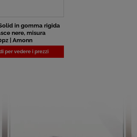
 Solid in gomma rigida
asce nere, misura
0pz | Amonn
i per vedere i prezzi