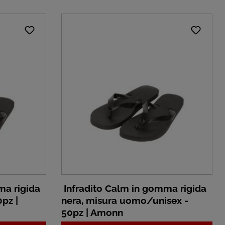
ma rigida
Infradito Calm in gomma rigida
pz |
nera, misura uomo/unisex -
50pz | Amonn