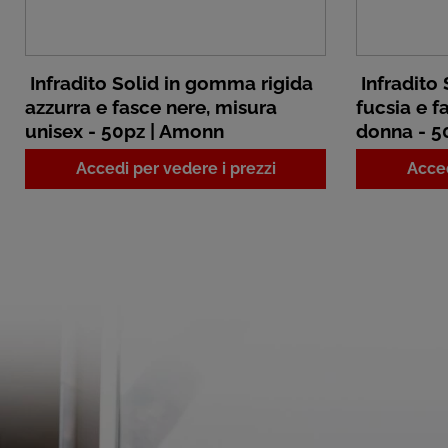
Infradito Solid in gomma rigida
Infradito
azzurra e fasce nere, misura
fucsia e f
unisex - 50pz | Amonn
donna - 5
Accedi per vedere i prezzi
Acced