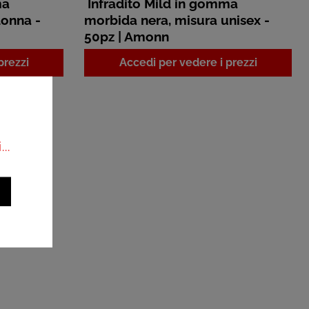
ma
Infradito Mild in gomma
donna -
morbida nera, misura unisex -
50pz | Amonn
prezzi
Accedi per vedere i prezzi
..