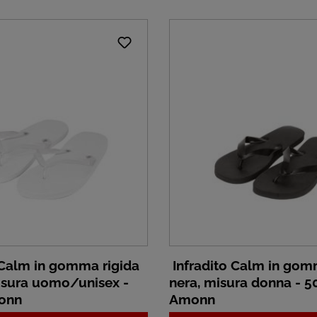
 Calm in gomma rigida
Infradito Calm in gom
isura uomo/unisex -
nera, misura donna - 50
monn
Amonn