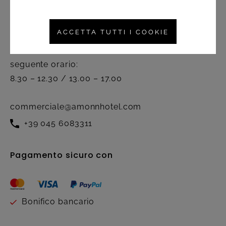
Servizio clienti
ACCETTA TUTTI I COOKIE
Attivo dal lunedì al venerdì nel
seguente orario:
8.30 – 12.30 / 13.00 – 17.00
commerciale@amonnhotel.com
+39 045 6083311
Pagamento sicuro con
Bonifico bancario