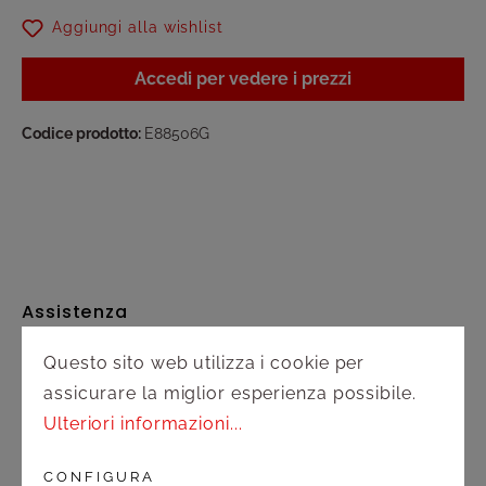
Aggiungi alla wishlist
Accedi per vedere i prezzi
Codice prodotto:
E88506G
Assistenza
Questo sito web utilizza i cookie per
Spedizione e pagamento
assicurare la miglior esperienza possibile.
Diritto di recesso
Ulteriori informazioni...
Contatto
CONFIGURA