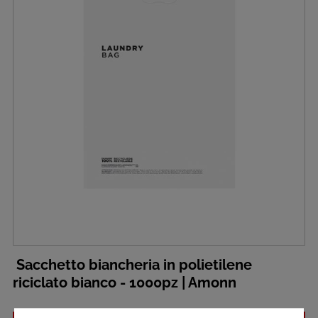
Sacchetto biancheria in polietilene
riciclato bianco - 1000pz | Amonn