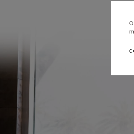
Q
m
C