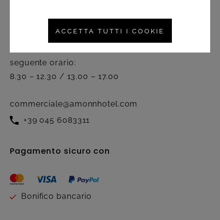
Servizio clienti
ACCETTA TUTTI I COOKIE
Attivo dal lunedì al venerdì nel
seguente orario:
8.30 – 12.30 / 13.00 – 17.00
commerciale@amonnhotel.com
+39 045 6083311
Pagamento sicuro con
Bonifico bancario