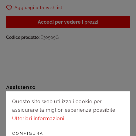
Aggiungi alla wishlist
Accedi per vedere i prezzi
Codice prodotto:
E30505G
Assistenza
Questo sito web utilizza i cookie per
Spedizione e pagamento
assicurare la miglior esperienza possibile.
Diritto di recesso
Ulteriori informazioni...
Contatto
CONFIGURA