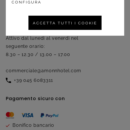
CONFIGURA
Contatto
ACCETTA TUTTI I COOKIE
Servizio clienti
Attivo dal lunedì al venerdì nel
seguente orario:
8.30 – 12.30 / 13.00 – 17.00
commerciale@amonnhotel.com
+39 045 6083311
Pagamento sicuro con
Bonifico bancario