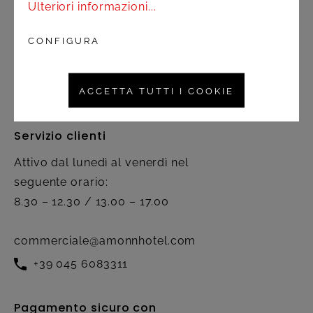
Ulteriori informazioni...
Spedizione e pagamento
CONFIGURA
Diritto di recesso
Contatto
ACCETTA TUTTI I COOKIE
Servizio clienti
Attivo dal lunedì al venerdì nel
seguente orario:
8.30 – 12.30 / 13.00 – 17.00
commerciale@amonnhotel.com
+39 045 6083311
Pagamento sicuro con