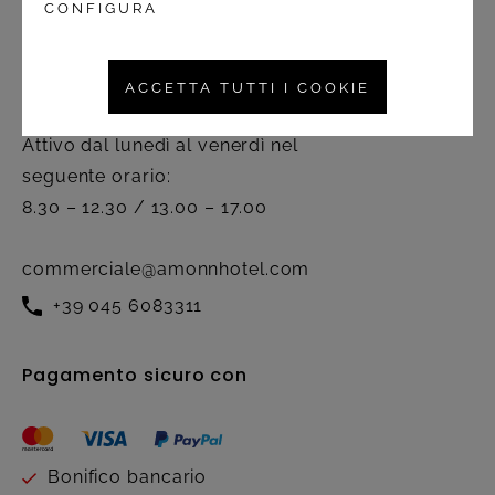
CONFIGURA
Contatto
ACCETTA TUTTI I COOKIE
Servizio clienti
Attivo dal lunedì al venerdì nel
seguente orario:
8.30 – 12.30 / 13.00 – 17.00
commerciale@amonnhotel.com
+39 045 6083311
Pagamento sicuro con
Bonifico bancario