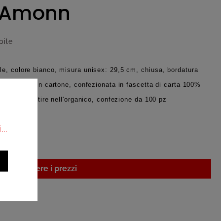
| Amonn
bile
e, colore bianco, misura unisex: 29,5 cm, chiusa, bordatura
ola interna in cartone, confezionata in fascetta di carta 100%
ane, da smaltire nell'organico, confezione da 100 pz
..
i per vedere i prezzi