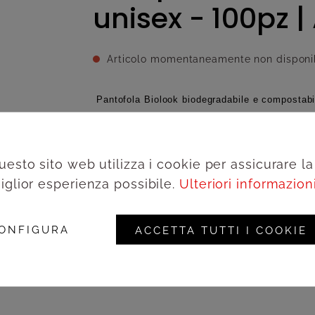
unisex - 100pz 
Articolo momentaneamente non disponi
Pantofola Biolook biodegradabile e compostabil
Comfort, sottosuola a microsfere in cartone, su
riciclabile, Made in Europe, materie prime itali
uesto sito web utilizza i cookie per assicurare la
iglior esperienza possibile.
Ulteriori informazioni.
Aggiungi alla wishlist
ONFIGURA
ACCETTA TUTTI I COOKIE
Acced
Codice prodotto:
BIOLKBO