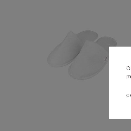
Q
m
C