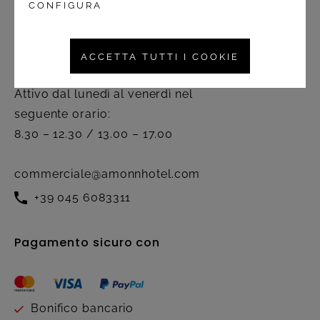
CONFIGURA
Contatto
ACCETTA TUTTI I COOKIE
Servizio clienti
Attivo dal lunedì al venerdì nel
seguente orario:
8.30 – 12.30 / 13.00 – 17.00
commerciale@amonnhotel.com
+39 045 6083311
Pagamento sicuro con
Bonifico bancario