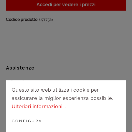
Accedi per vedere i prezzi
Codice prodotto:
67175IS
Assistenza
Spedizione e pagamento
Questo sito web utilizza i cookie per
Diritto di recesso
assicurare la miglior esperienza possibile.
Ulteriori informazioni...
Contatto
CONFIGURA