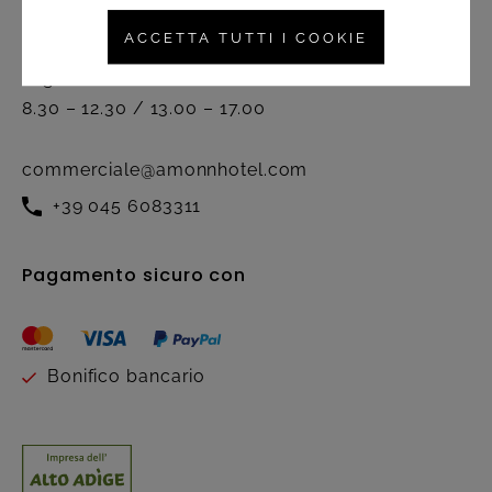
Servizio clienti
ACCETTA TUTTI I COOKIE
Attivo dal lunedì al venerdì nel
seguente orario:
8.30 – 12.30 / 13.00 – 17.00
commerciale@amonnhotel.com
+39 045 6083311
Pagamento sicuro con
Bonifico bancario