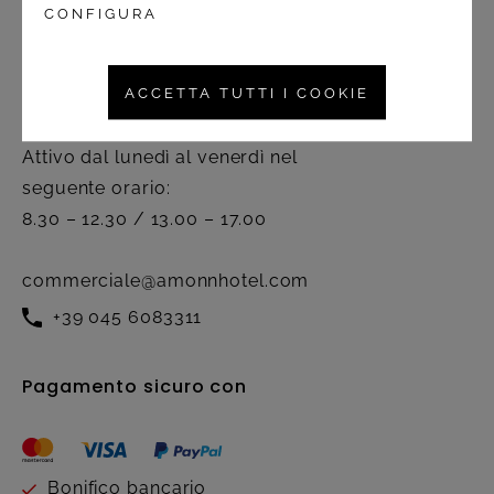
CONFIGURA
Contatto
ACCETTA TUTTI I COOKIE
Servizio clienti
Attivo dal lunedì al venerdì nel
seguente orario:
8.30 – 12.30 / 13.00 – 17.00
commerciale@amonnhotel.com
+39 045 6083311
Pagamento sicuro con
Bonifico bancario