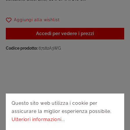
Aggiungi alla wishlist
Accedi per vedere i prezzi
Codice prodotto:
67182A3WG
Assistenza
Questo sito web utilizza i cookie per
Spedizione e pagamento
assicurare la miglior esperienza possibile.
Ulteriori informazioni...
Diritto di recesso