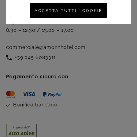
Servizio clienti
ACCETTA TUTTI I COOKIE
Attivo dal lunedì al venerdì nel
seguente orario:
8.30 – 12.30 / 13.00 – 17.00
commerciale@amonnhotel.com
+39 045 6083311
Pagamento sicuro con
Bonifico bancario