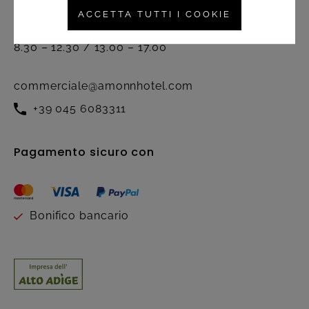
Attivo dal lunedì al venerdì nel
ACCETTA TUTTI I COOKIE
seguente orario:
8.30 – 12.30 / 13.00 – 17.00
commerciale@amonnhotel.com
+39 045 6083311
Pagamento sicuro con
Bonifico bancario