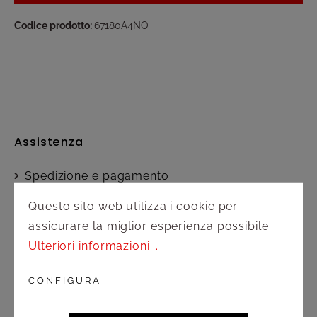
Codice prodotto:
67180A4NO
Assistenza
Spedizione e pagamento
Questo sito web utilizza i cookie per
Diritto di recesso
assicurare la miglior esperienza possibile.
Contatto
Ulteriori informazioni...
CONFIGURA
Servizio clienti