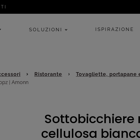
TI
ISPIRAZIONE
SOLUZIONI
cessori
Ristorante
Tovagliette, portapane 
000pz | Amonn
Sottobicchiere 
cellulosa bianc