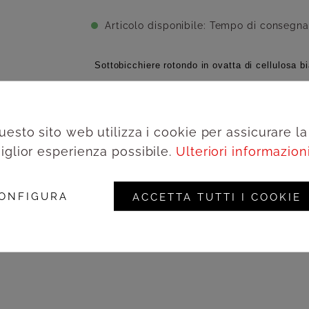
Articolo disponibile: Tempo di consegna 
Sottobicchiere rotondo in ovatta di cellulosa b
Aggiungi alla wishlist
uesto sito web utilizza i cookie per assicurare la
iglior esperienza possibile.
Ulteriori informazioni.
Acced
Codice prodotto:
6S5PGE
ONFIGURA
ACCETTA TUTTI I COOKIE