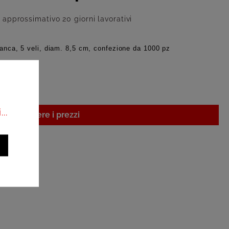
approssimativo 20 giorni lavorativi
ianca, 5 veli, diam. 8,5 cm, confezione da 1000 pz
..
i per vedere i prezzi