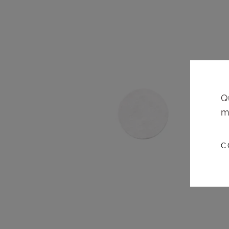
Q
m
C