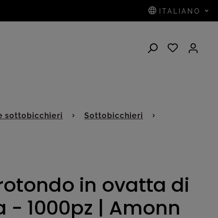
ITALIANO
e sottobicchieri
Sottobicchieri
rotondo in ovatta di
a - 1000pz | Amonn