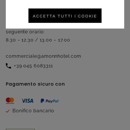
Servizio clienti
ACCETTA TUTTI I COOKIE
Attivo dal lunedì al venerdì nel
seguente orario:
8.30 – 12.30 / 13.00 – 17.00
commerciale@amonnhotel.com
+39 045 6083311
Pagamento sicuro con
Bonifico bancario