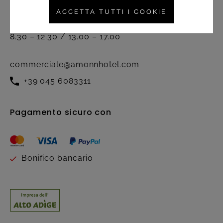
Attivo dal lunedì al venerdì nel
ACCETTA TUTTI I COOKIE
seguente orario:
8.30 – 12.30 / 13.00 – 17.00
commerciale@amonnhotel.com
+39 045 6083311
Pagamento sicuro con
Bonifico bancario