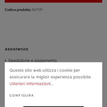
Codice prodotto:
ASTSP
Assistenza
Spedizione e pagamento
Questo sito web utilizza i cookie per
Diritto di recesso
assicurare la miglior esperienza possibile.
Ulteriori informazioni...
Contatto
CONFIGURA
Servizio clienti