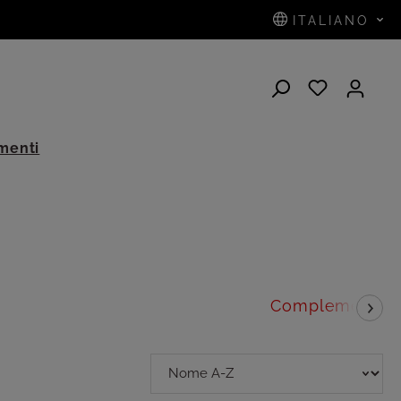
ITALIANO
menti
Complementi