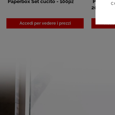
Paperbox Set cucito - 100pz
Paperbox
C
200pz
Accedi per vedere i prezzi
Acced