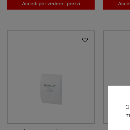
Accedi per vedere i prezzi
Acced
Q
m