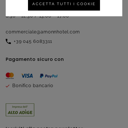
ACCETTA TUTTI I COOKIE
seguente orario:
8.30 – 12.30 / 13.00 – 17.00
commerciale@amonnhotel.com
+39 045 6083311
Pagamento sicuro con
Bonifico bancario