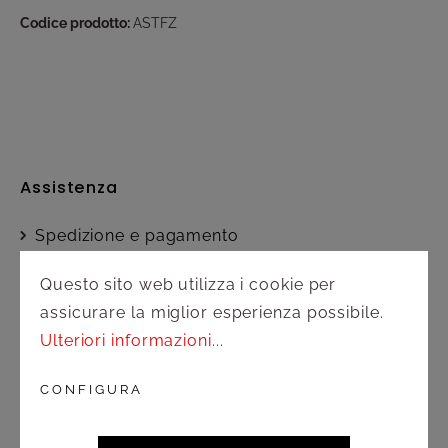
Codice prodotto:
ASTFZ
Assistenza
Spedizione e pagamento
Diritto di recesso
Questo sito web utilizza i cookie per
assicurare la miglior esperienza possibile.
Contatto
Ulteriori informazioni...
CONFIGURA
Servizio clienti
Attivo dal lunedì al venerdì nel