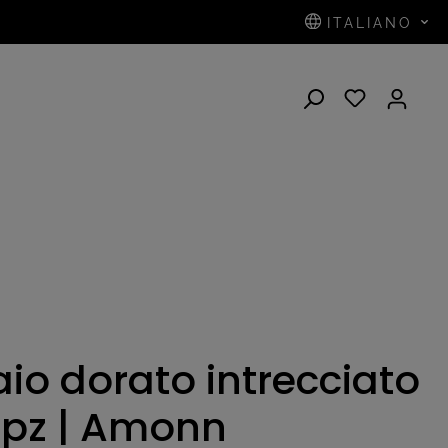
ITALIANO
aio dorato intrecciato
0pz | Amonn