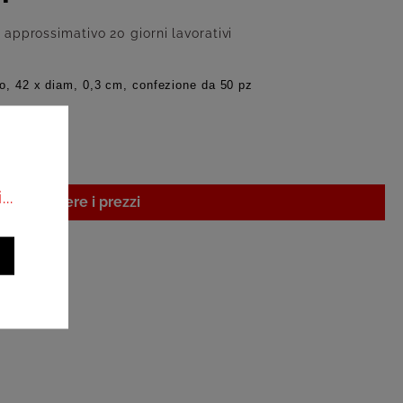
approssimativo 20 giorni lavorativi
io, 42 x diam, 0,3 cm, confezione da 50 pz
..
i per vedere i prezzi