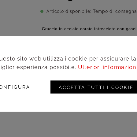
Articolo disponibile: Tempo di consegna 
Gruccia in acciaio dorato intrecciato con ganc
Aggiungi alla wishlist
uesto sito web utilizza i cookie per assicurare la
iglior esperienza possibile.
Ulteriori informazioni.
Acced
Codice prodotto:
GR7MSD
ONFIGURA
ACCETTA TUTTI I COOKIE