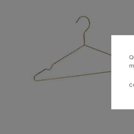
Q
m
C