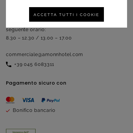
Servizio clienti
ACCETTA TUTTI I COOKIE
Attivo dal lunedì al venerdì nel
seguente orario:
8.30 – 12.30 / 13.00 – 17.00
commerciale@amonnhotel.com
+39 045 6083311
Pagamento sicuro con
Bonifico bancario