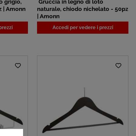
o grigio,
Gruccia in legno di loto
z | Amonn
naturale, chiodo nichelato - 50pz
| Amonn
prezzi
Accedi per vedere i prezzi