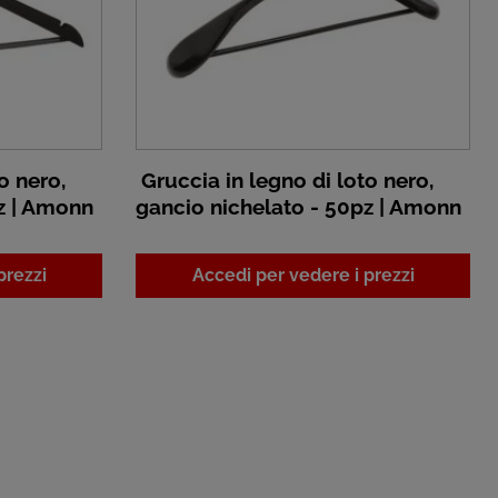
o nero,
Gruccia in legno di loto nero,
z | Amonn
gancio nichelato - 50pz | Amonn
prezzi
Accedi per vedere i prezzi