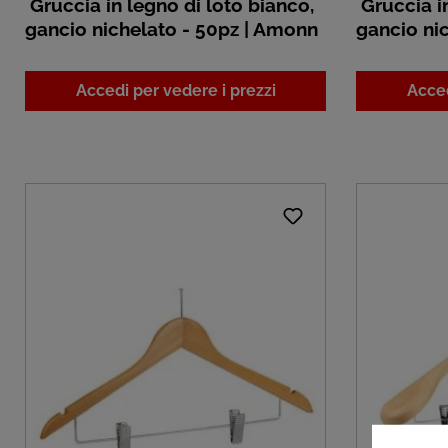
Gruccia in legno di loto bianco,
Gruccia in
gancio nichelato - 50pz | Amonn
gancio ni
Accedi per vedere i prezzi
Acced