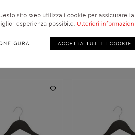
uesto sito web utilizza i cookie per assicurare la
iglior esperienza possibile.
Ulteriori informazioni.
 legno di loto
Gruccia in legno di lot
gancio nichelato - 50pz
chiodo nichelato - 50p
ONFIGURA
ACCETTA TUTTI I COOKIE
i per vedere i prezzi
Accedi per vedere i 