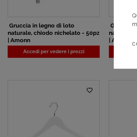
Q
m
Gruccia in legno di loto
Gruccia in
naturale, chiodo nichelato - 50pz
naturale, 
| Amonn
| Amonn
C
Accedi per vedere i prezzi
Acced