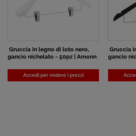
Gruccia in legno di loto nero,
Gruccia in
gancio nichelato - 50pz | Amonn
gancio ni
Accedi per vedere i prezzi
Acced