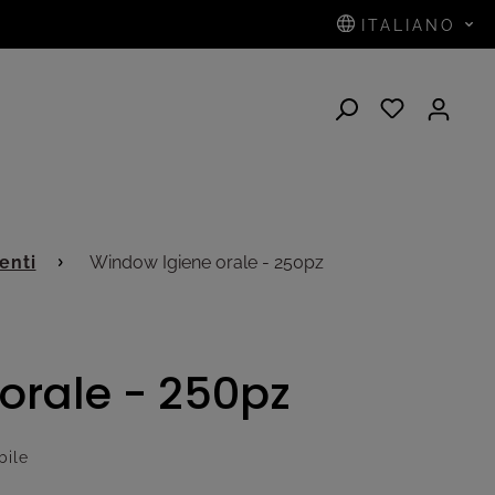
ITALIANO
enti
Window Igiene orale - 250pz
orale - 250pz
bile