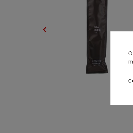
Q
m
C