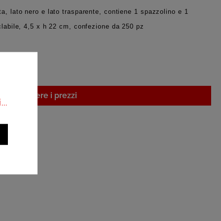
a, lato nero e lato trasparente, contiene 1 spazzolino e 1
iclabile, 4,5 x h 22 cm, confezione da 250 pz
i per vedere i prezzi
..