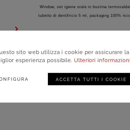
Window, set igiene orale in bustina termosaldat
tubetto di dentifricio 5 ml, packaging 100% ric
Aggiungi alla wishlist
uesto sito web utilizza i cookie per assicurare la
Acced
iglior esperienza possibile.
Ulteriori informazioni.
Codice prodotto:
ACIG
ONFIGURA
ACCETTA TUTTI I COOKIE