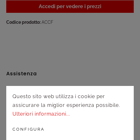
Accedi per vedere i prezzi
Codice prodotto:
ACCF
Assistenza
Spedizione e pagamento
Questo sito web utilizza i cookie per
Diritto di recesso
assicurare la miglior esperienza possibile.
Ulteriori informazioni...
Contatto
CONFIGURA