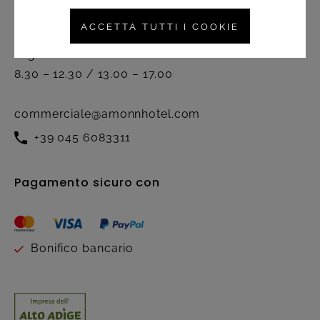
Servizio clienti
ACCETTA TUTTI I COOKIE
Attivo dal lunedì al venerdì nel
seguente orario:
8.30 – 12.30 / 13.00 – 17.00
commerciale@amonnhotel.com
+39 045 6083311
Pagamento sicuro con
Bonifico bancario