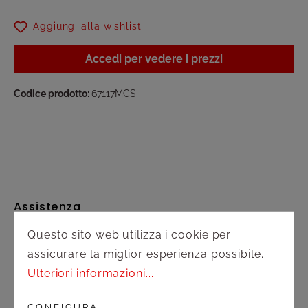
Aggiungi alla wishlist
Accedi per vedere i prezzi
Codice prodotto:
67117MCS
Assistenza
Questo sito web utilizza i cookie per
Spedizione e pagamento
assicurare la miglior esperienza possibile.
Diritto di recesso
Ulteriori informazioni...
Contatto
CONFIGURA