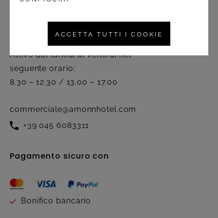
ACCETTA TUTTI I COOKIE
Servizio clienti
Attivo dal lunedì al venerdì nel
seguente orario:
8.30 – 12.30 / 13.00 – 17.00
commerciale@amonnhotel.com
+39 045 6083311
Pagamento sicuro con
Bonifico bancario