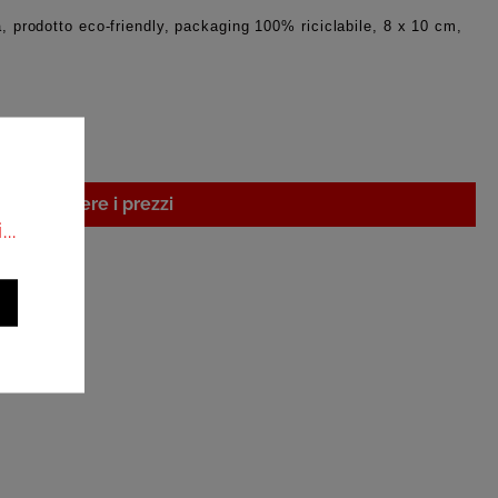
a, prodotto eco-friendly, packaging 100% riciclabile, 8 x 10 cm,
i per vedere i prezzi
..