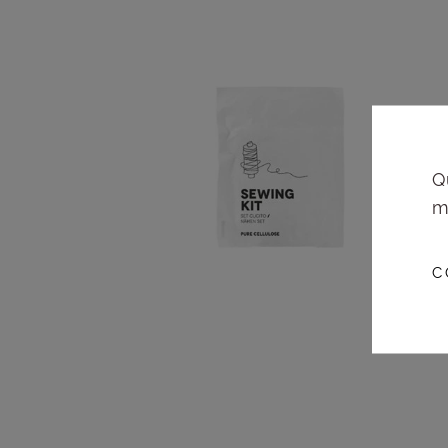
Q
m
C