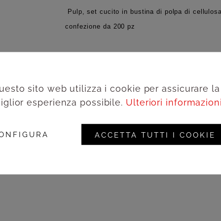
Pulp, set cucito in bustina di polpa di cellulos
confezione da 200 pz
Aggiungi alla wishlist
uesto sito web utilizza i cookie per assicurare la
Acced
iglior esperienza possibile.
Ulteriori informazioni.
Codice prodotto:
PUCT
ONFIGURA
ACCETTA TUTTI I COOKIE