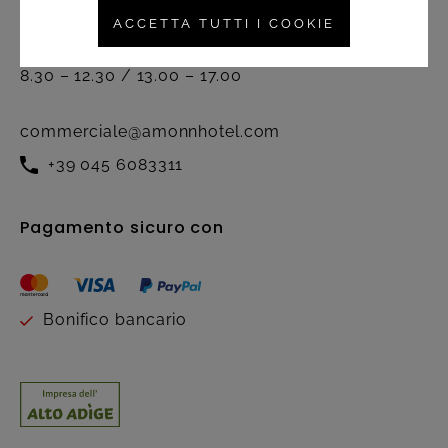
Attivo dal lunedì al venerdì nel
ACCETTA TUTTI I COOKIE
seguente orario:
8.30 – 12.30 / 13.00 – 17.00
commerciale@amonnhotel.com
+39 045 6083311
Pagamento sicuro con
Bonifico bancario