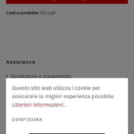
Codice prodotto:
NEL09P
Assistenza
Spedizione e pagamento
Questo sito web utilizza i cookie per
Diritto di recesso
assicurare la miglior esperienza possibile.
Ulteriori informazioni...
Contatto
CONFIGURA
Servizio clienti