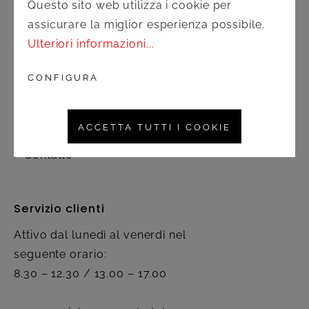
Questo sito web utilizza i cookie per
assicurare la miglior esperienza possibile.
Ulteriori informazioni...
Assistenza
CONFIGURA
Spedizione e pagamento
Diritto di recesso
ACCETTA TUTTI I COOKIE
Contatto
Servizio clienti
Attivo dal lunedì al venerdì nel
seguente orario:
8.30 – 12.30 / 13.00 – 17.00