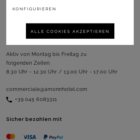
Widerrufsbelehrung
KONFIGURIEREN
Kontakt
ALLE COOKIES AKZEPTIEREN
Kundendienst
Aktiv von Montag bis Freitag zu
folgenden Zeiten:
8.30 Uhr - 12.30 Uhr / 13.00 Uhr - 17.00 Uhr
commerciale@amonnhotel.com
+39 045 6083311
Sicher bezahlen mit