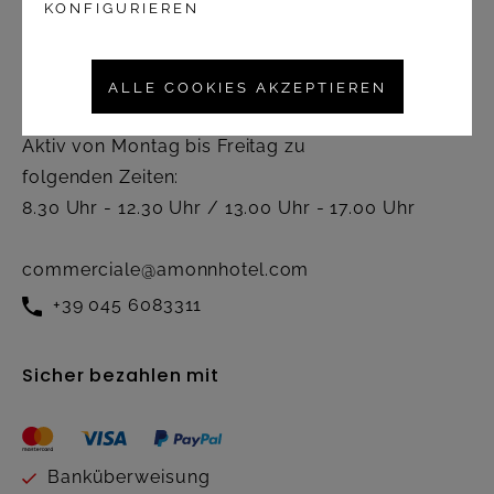
KONFIGURIEREN
Kontakt
ALLE COOKIES AKZEPTIEREN
Kundendienst
Aktiv von Montag bis Freitag zu
folgenden Zeiten:
8.30 Uhr - 12.30 Uhr / 13.00 Uhr - 17.00 Uhr
commerciale@amonnhotel.com
+39 045 6083311
Sicher bezahlen mit
Banküberweisung