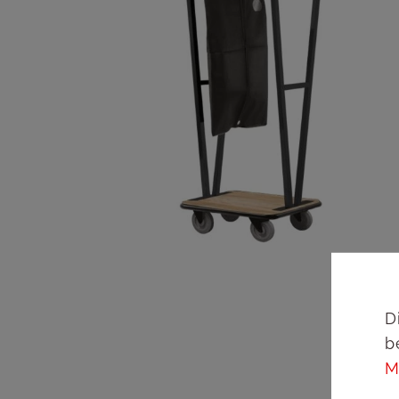
D
b
M