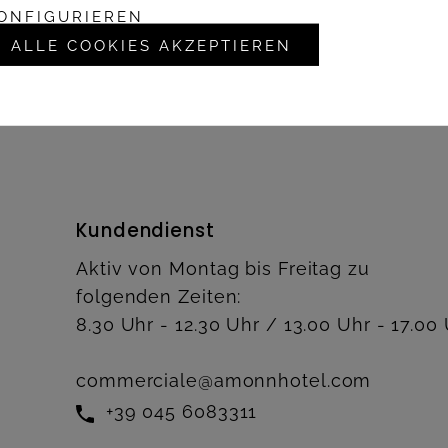
ONFIGURIEREN
ALLE COOKIES AKZEPTIEREN
Kundendienst
Aktiv von Montag bis Freitag zu
folgenden Zeiten:
8.30 Uhr - 12.30 Uhr / 13.00 Uhr - 17.00
commerciale@amonnhotel.com
+39 045 6083311