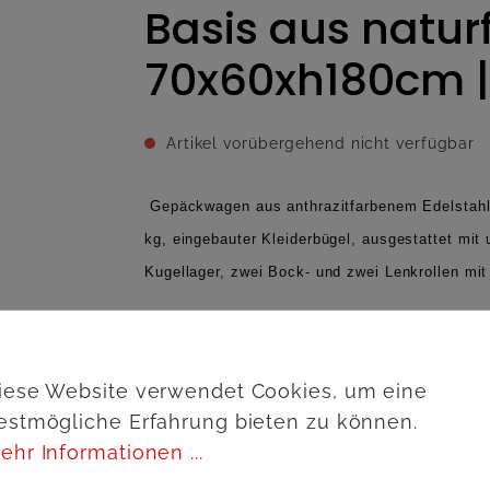
Basis aus natur
70x60xh180cm | 
Artikel vorübergehend nicht verfügbar
Gepäckwagen aus anthrazitfarbenem Edelstahl
kg, eingebauter Kleiderbügel, ausgestattet mi
Kugellager, zwei Bock- und zwei Lenkrollen mit 
Zum Merkzettel hinzufügen
iese Website verwendet Cookies, um eine
estmögliche Erfahrung bieten zu können.
Anmelde
ehr Informationen ...
Produktnummer:
67170WN